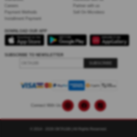
Careers
Partner with us
Payment Methods
Sell On Microless
Installment Payment
DOWNLOAD OUR APP
SUBSCRIBE TO NEWSLETTER
SUBSCRIBE
Connect With Us:
© 2014 - 2026 OKTA188 | All Rights Reserved.