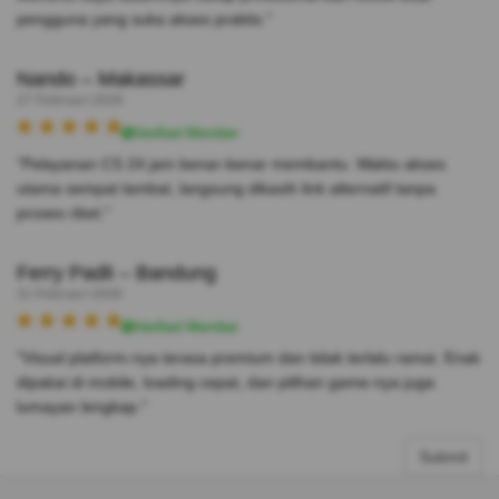
pengguna yang suka akses praktis."
Nando – Makassar
27 Februari 2026
Verified Member
"Pelayanan CS 24 jam benar-benar membantu. Waktu akses
utama sempat lambat, langsung dikasih link alternatif tanpa
proses ribet."
Ferry Padli – Bandung
11 Februari 2026
Verified Member
"Visual platform-nya terasa premium dan tidak terlalu ramai. Enak
dipakai di mobile, loading cepat, dan pilihan game-nya juga
lumayan lengkap."
Submit