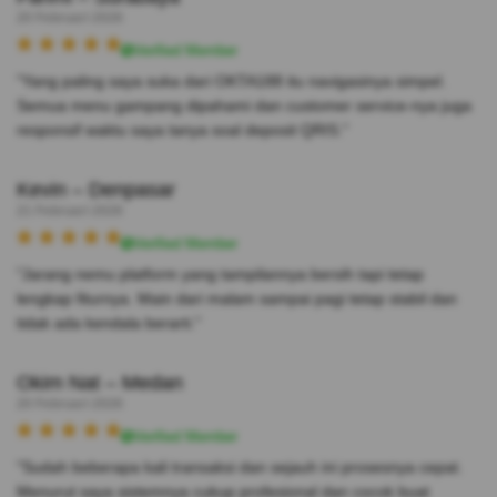
20 Februari 2026
Verified Member
"Yang paling saya suka dari OKTA188 itu navigasinya simpel.
Semua menu gampang dipahami dan customer service-nya juga
responsif waktu saya tanya soal deposit QRIS."
Kevin – Denpasar
21 Februari 2026
Verified Member
"Jarang nemu platform yang tampilannya bersih tapi tetap
lengkap fiturnya. Main dari malam sampai pagi tetap stabil dan
tidak ada kendala berarti."
Okim Nat – Medan
20 Februari 2026
Verified Member
"Sudah beberapa kali transaksi dan sejauh ini prosesnya cepat.
Menurut saya sistemnya cukup profesional dan cocok buat